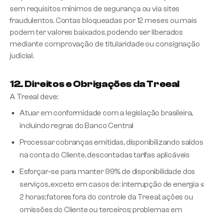
sem requisitos mínimos de segurança ou via sites
fraudulentos. Contas bloqueadas por 12 meses ou mais
podem ter valores baixados, podendo ser liberados
mediante comprovação de titularidade ou consignação
judicial.
12. Direitos e Obrigações da Treeal
A Treeal deve:
Atuar em conformidade com a legislação brasileira,
incluindo regras do Banco Central
Processar cobranças emitidas, disponibilizando saldos
na conta do Cliente, descontadas tarifas aplicáveis
Esforçar-se para manter 99% de disponibilidade dos
serviços, exceto em casos de: interrupção de energia ≤
2 horas; fatores fora do controle da Treeal; ações ou
omissões do Cliente ou terceiros; problemas em