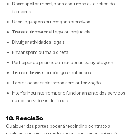
Desrespeitar moral, bons costumes ou direitos de
terceiros
Usar linguagem ou imagens ofensivas
Transmitir material ilegal ou prejudicial
Divulgar atividades ilegais
Enviar spam ou mala direta
Participar de pirâmides financeiras ou agiotagem
Transmitir vírus ou códigos maliciosos
Tentar acessar sistemas sem autorização
Interferir ou interromper o funcionamento dos serviços
ou dos servidores da Treeal
16. Rescisão
Qualquer das partes poderá rescindir o contrato a
qualquer momento, mediante comunicação prévia. A