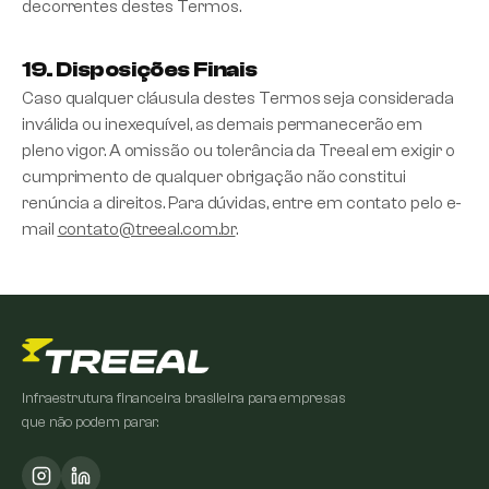
decorrentes destes Termos.
19. Disposições Finais
Caso qualquer cláusula destes Termos seja considerada
inválida ou inexequível, as demais permanecerão em
pleno vigor. A omissão ou tolerância da Treeal em exigir o
cumprimento de qualquer obrigação não constitui
renúncia a direitos. Para dúvidas, entre em contato pelo e-
mail
contato@treeal.com.br
.
Infraestrutura financeira brasileira para empresas
que não podem parar.