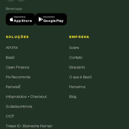
Baixe o app
Disponível na
Disponível no
App Store
Google Play
SOLUÇÕES
EMPRESA
API PIX
Sobre
BaaS
Contato
Open Finance
Glossário
Pix Recorrente
O que é BaaS
ParcelaÊ
Parceiros
Infoprodutos + Checkout
Blog
Subadquirência
CIOT
Treeal ID · Biometria Palmar